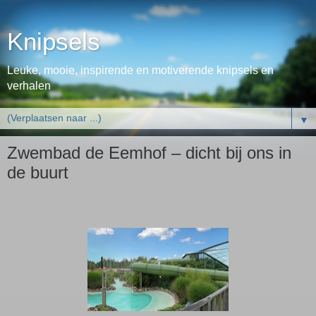
Knipsels
Leuke, mooie, inspirende en motiverende knipsels en
verhalen
▼
Zwembad de Eemhof – dicht bij ons in
de buurt