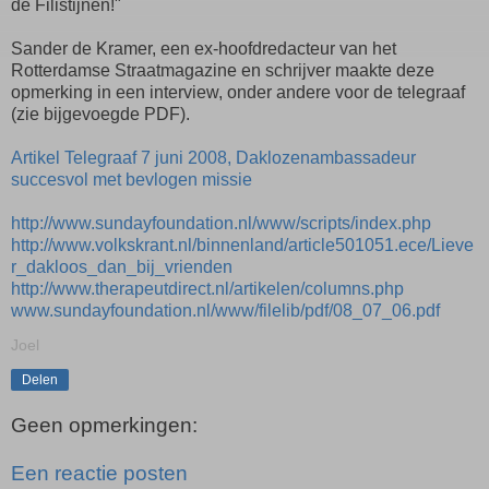
de Filistijnen!"
Sander de Kramer, een ex-hoofdredacteur van het
Rotterdamse Straatmagazine en schrijver maakte deze
opmerking in een interview, onder andere voor de telegraaf
(zie bijgevoegde PDF).
Artikel Telegraaf 7 juni 2008, Daklozenambassadeur
succesvol met bevlogen missie
http://www.sundayfoundation.nl/www/scripts/index.php
http://www.volkskrant.nl/binnenland/article501051.ece/Lieve
r_dakloos_dan_bij_vrienden
http://www.therapeutdirect.nl/artikelen/columns.php
www.sundayfoundation.nl/www/filelib/pdf/08_07_06.pdf
Joel
Delen
Geen opmerkingen:
Een reactie posten