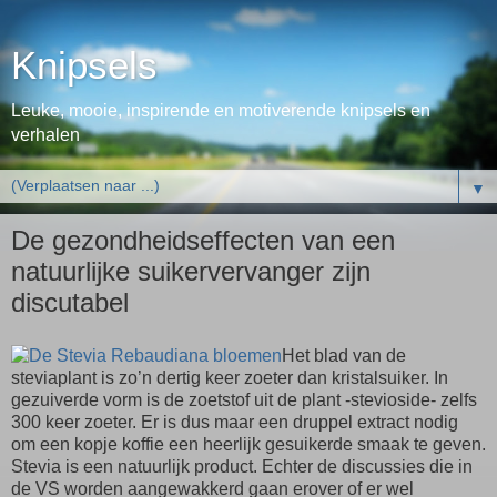
Knipsels
Leuke, mooie, inspirende en motiverende knipsels en
verhalen
▼
De gezondheidseffecten van een
natuurlijke suikervervanger zijn
discutabel
Het blad van de
steviaplant is zo’n dertig keer zoeter dan kristalsuiker. In
gezuiverde vorm is de zoetstof uit de plant -stevioside- zelfs
300 keer zoeter. Er is dus maar een druppel extract nodig
om een kopje koffie een heerlijk gesuikerde smaak te geven.
Stevia is een natuurlijk product. Echter de discussies die in
de VS worden aangewakkerd gaan erover of er wel